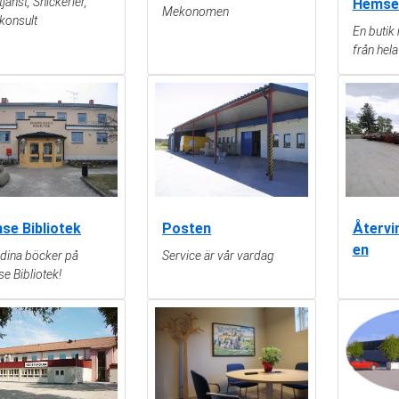
jänst, Snickerier,
Hemse
Mekonomen
konsult
En butik
från hel
se Bibliotek
Posten
Återvi
en
 dina böcker på
Service är vår vardag
e Bibliotek!