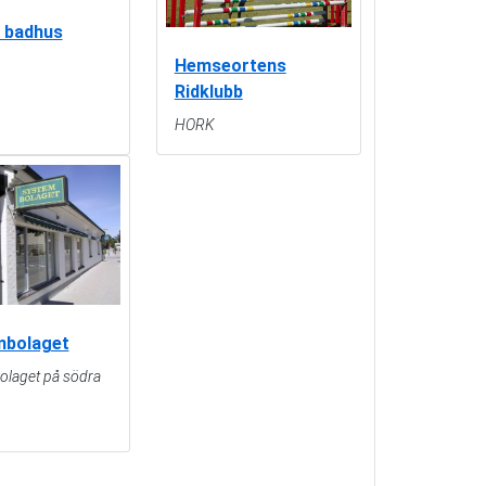
 badhus
Hemseortens
Ridklubb
HORK
mbolaget
olaget på södra