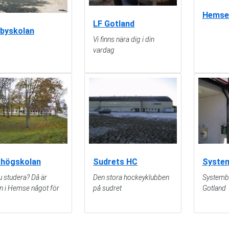
Hemse
LF Gotland
byskolan
Vi finns nära dig i din
vardag
khögskolan
Syste
Sudrets HC
du studera? Då är
Systemb
Den stora hockeyklubben
n i Hemse något för
Gotland
på sudret