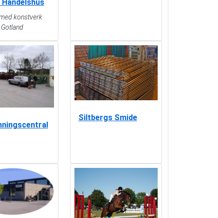
 Handelshus
 med konstverk
a Gotland
Siltbergs Smide
nningscentral