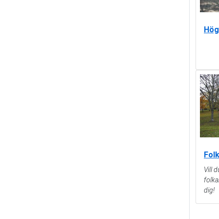
Hög
Fol
Vill 
folka
dig!