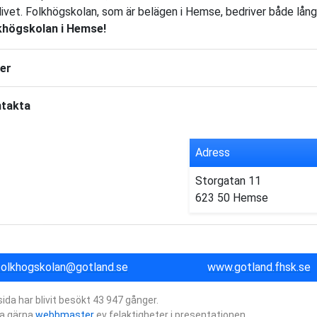
 livet. Folkhögskolan, som är belägen i Hemse, bedriver både lå
khögskolan i Hemse!
der
takta
Adress
Storgatan 11
623 50 Hemse
folkhogskolan@gotland.se
www.gotland.fhsk.se
ida har blivit besökt 43 947 gånger.
a gärna
webbmaster
ev felaktigheter i presentationen.