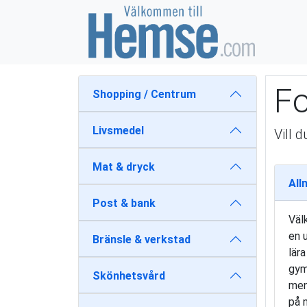
Fo
Shopping / Centrum
Livsmedel
Vill 
Mat & dryck
All
Post & bank
Väl
en 
Bränsle & verkstad
lära
gym
Skönhetsvård
men
på 