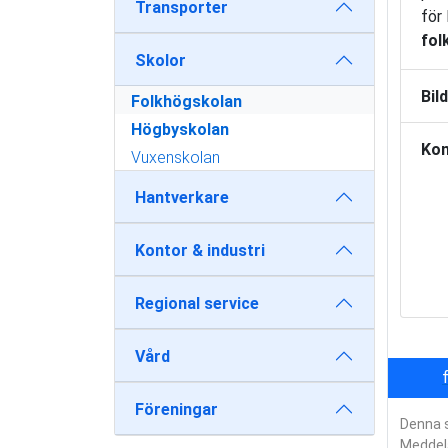
Transporter
för
fol
Skolor
Bil
Folkhögskolan
Högbyskolan
Kon
Vuxenskolan
Hantverkare
Kontor & industri
Regional service
Vård
Föreningar
Denna s
Meddel