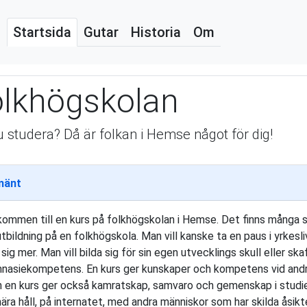
Startsida
Gutar
Historia
Om
lkhögskolan
du studera? Då är folkan i Hemse något för dig!
mänt
kommen till en kurs på folkhögskolan i Hemse. Det finns många sk
utbildning på en folkhögskola. Man vill kanske ta en paus i yrkesl
 sig mer. Man vill bilda sig för sin egen utvecklings skull eller ska
nasiekompetens. En kurs ger kunskaper och kompetens vid andra 
 en kurs ger också kamratskap, samvaro och gemenskap i studi
nära håll, på internatet, med andra människor som har skilda åsikt